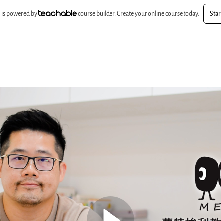
te is powered by
course builder. Create your online course today.
Star