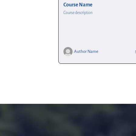
Course Name
Course description
Author Name