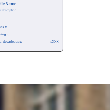
Bundle Name
Bundle description
es: x
ing: x
al downloads: x
$XXX