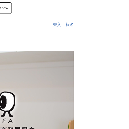
t now
登入
報名