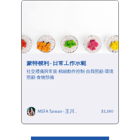
蒙特梭利 - 日常工作示範
社交禮儀與常規-精細動作控制-自我照顧-環境
照顧-食物預備
$2,260
MEFA Taiwan - 王川華老師