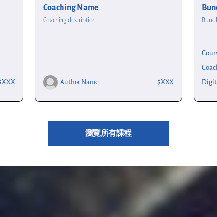
Coaching Name
Coaching description
Cours
Coach
$XXX
Author Name
$XXX
Digit
瀏覽所有課程